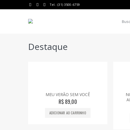
Tel.: (31) 3500-6759
Destaque
MEU VERÃO SEM VOCÊ
N
A
R$
89,00
ADICIONAR AO CARRINHO