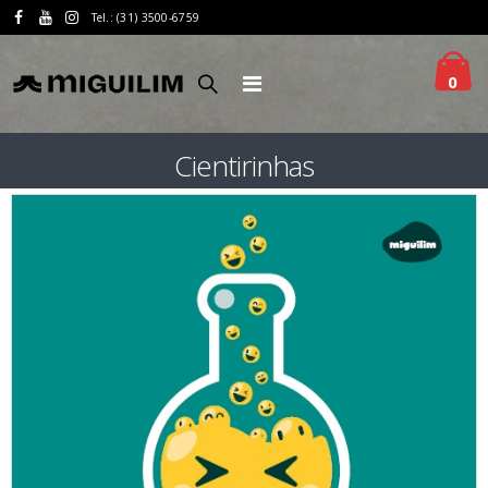
Tel.: (31) 3500-6759
0
Cientirinhas