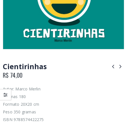
Cientirinhas
R$
74,00
Autor: Marco Merlin
Páginas 180
Formato 20X20 cm
Peso 350 gramas
ISBN 9788574422275