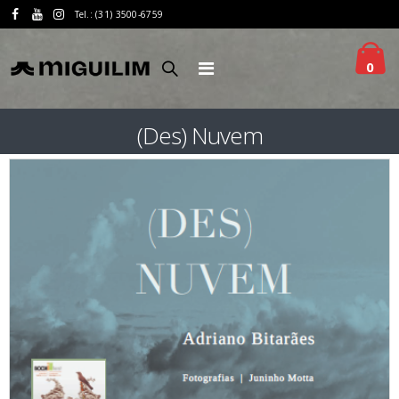
Tel.: (31) 3500-6759
0
(Des) Nuvem