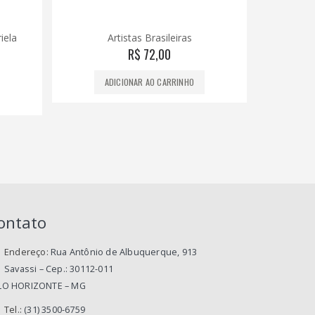
Baixo Centro – Jão e Rafael e
outros
R$
39,00
A
ADICIONAR AO CARRINHO
ontato
Endereço:
Rua Antônio de Albuquerque, 913
Savassi – Cep.: 30112-011
LO HORIZONTE – MG
Tel.:
(31) 3500-6759