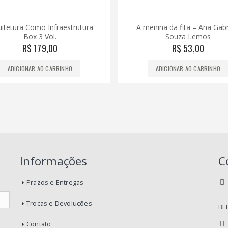
enina da fita – Ana Gabriela
Artistas Brasileiras
Souza Lemos
R$
72,00
R$
53,00
ADICIONAR AO CARRINHO
ADICIONAR AO CARRINHO
Informações
C
Prazos e Entregas
Trocas e Devoluções
BE
Contato