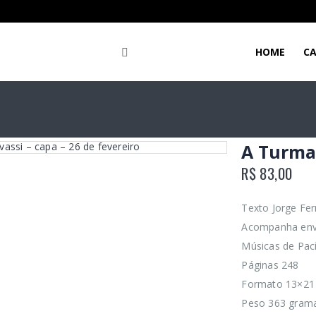
HOME
C
A Turma
R$
83,00
Texto Jorge Fe
Acompanha env
Músicas de Pac
Páginas 248
Formato 13×21
Peso 363 gram