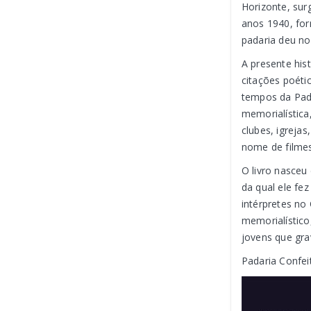
Horizonte, sur
anos 1940, for
padaria deu no
A presente his
citações poéti
tempos da Pada
memorialística
clubes, igreja
nome de filmes
O livro nasceu
da qual ele fez
intérpretes n
memorialístic
jovens que gra
Padaria Confei