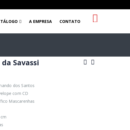
0
ATÁLOGO
A EMPRESA
CONTATO
 da Savassi
rnando dos Santos
elope com CD
ífico Mascarenhas
 cm
as