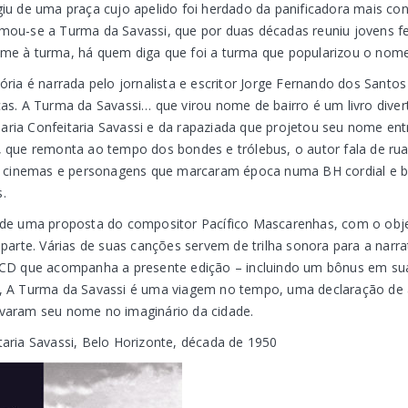
giu de uma praça cujo apelido foi herdado da panificadora mais con
mou-se a Turma da Savassi, que por duas décadas reuniu jovens fe
me à turma, há quem diga que foi a turma que popularizou o nome 
tória é narrada pelo jornalista e escritor Jorge Fernando dos Sant
cas. A Turma da Savassi… que virou nome de bairro é um livro diver
ria Confeitaria Savassi e da rapaziada que projetou seu nome ent
, que remonta ao tempo dos bondes e trólebus, o autor fala de ruas
s, cinemas e personagens que marcaram época numa BH cordial e b
.
 de uma proposta do compositor Pacífico Mascarenhas, com o objeti
 parte. Várias de suas canções servem de trilha sonora para a narra
o CD que acompanha a presente edição – incluindo um bônus em s
o, A Turma da Savassi é uma viagem no tempo, uma declaração d
varam seu nome no imaginário da cidade.
taria Savassi, Belo Horizonte, década de 1950