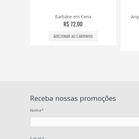
a
Arquitetura Como Infraestrutura
A m
Box 3 Vol.
R$
179,00
HO
ADICIONAR AO CARRINHO
Receba nossas promoções
Nome*
E-mail *