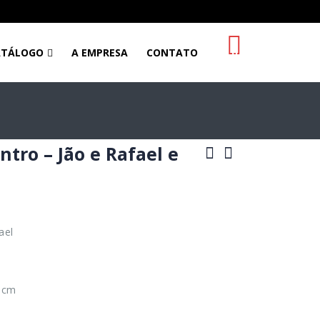
0
ATÁLOGO
A EMPRESA
CONTATO
ntro – Jão e Rafael e
ael
 cm
1