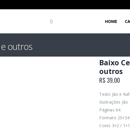
HOME
C
 e outros
Baixo Ce
outros
R$
39,00
Texto Jão e Raf
Ilustrações Jão
Páginas 64
Formato 25×34
Cores 3×2 / 1×