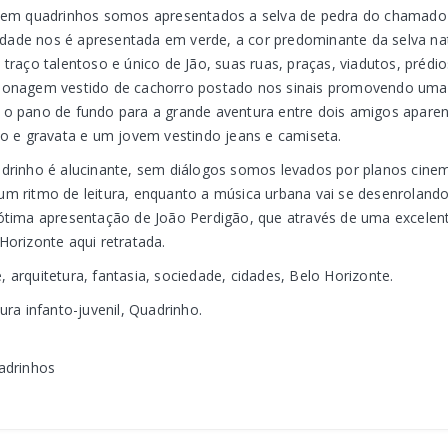
 em quadrinhos somos apresentados a selva de pedra do chamado 
 cidade nos é apresentada em verde, a cor predominante da selva n
 traço talentoso e único de Jão, suas ruas, praças, viadutos, préd
sonagem vestido de cachorro postado nos sinais promovendo uma
 o pano de fundo para a grande aventura entre dois amigos apa
no e gravata e um jovem vestindo jeans e camiseta.
drinho é alucinante, sem diálogos somos levados por planos cin
m ritmo de leitura, enquanto a música urbana vai se desenroland
ótima apresentação de João Perdigão, que através de uma excelen
Horizonte aqui retratada.
 arquitetura, fantasia, sociedade, cidades, Belo Horizonte.
ura infanto-juvenil, Quadrinho.
adrinhos